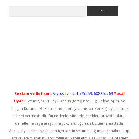
Arama
randoperabet yeni giriş
Reklam ve İletişim:
Skype: live:.cid.575569c608265c69
Yasal
Uyarı:
Sitemiz, 5651 Sayılı Kanun gereğince Bilgi Teknolojileri ve
İletişim Kurumu (BTK) tarafından onaylanmış bir Yer Sağlayıcı olarak
hizmet vermektedir. Bu nedenle, sitedeki içerikleri proaktif olarak
denetleme veya araştırma yükümlülüğümüz bulunmamaktadır.
Ancak, üyelerimiz yazdıkları içeriklerin sorumluluğunu taşımakta olup,
siteye üye olarak bu sorumluluğu kabul etmiş sayılırlar. Bu internet