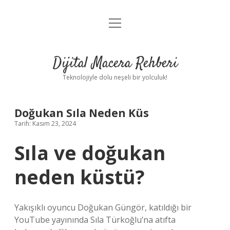
menüyü
Anasayfa
aç
Gizlilik Politikası
Dijital Macera Rehberi
Yasal Uyarı
Teknolojiyle dolu neşeli bir yolculuk!
Hakkımızda
Doğukan Sıla Neden Küs
Tarih: Kasım 23, 2024
Sıla ve doğukan
neden küstü?
Yakışıklı oyuncu Doğukan Güngör, katıldığı bir
YouTube yayınında Sıla Türkoğlu’na atıfta