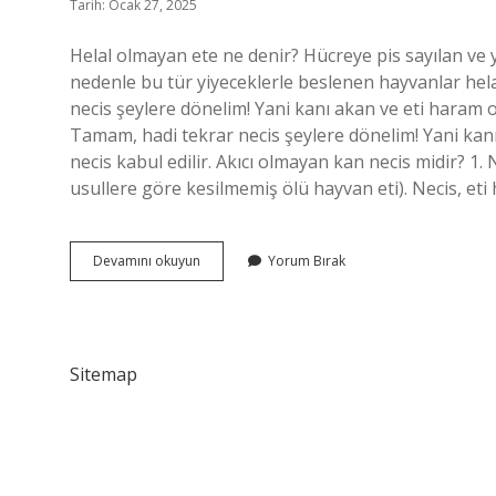
Tarih: Ocak 27, 2025
Helal olmayan ete ne denir? Hücreye pis sayılan ve y
nedenle bu tür yiyeceklerle beslenen hayvanlar hel
necis şeylere dönelim! Yani kanı akan ve eti haram ol
Tamam, hadi tekrar necis şeylere dönelim! Yani kanı
necis kabul edilir. Akıcı olmayan kan necis midir? 1. 
usullere göre kesilmemiş ölü hayvan eti). Necis, eti
Helal
Devamını okuyun
Yorum Bırak
Olmayan
Et
Necis
Midir
Sitemap