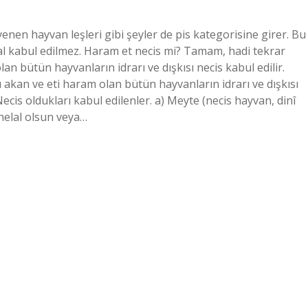
enen hayvan leşleri gibi şeyler de pis kategorisine girer. Bu
al kabul edilmez. Haram et necis mi? Tamam, hadi tekrar
an bütün hayvanların idrarı ve dışkısı necis kabul edilir.
 akan ve eti haram olan bütün hayvanların idrarı ve dışkısı
Necis oldukları kabul edilenler. a) Meyte (necis hayvan, dinî
 helal olsun veya…