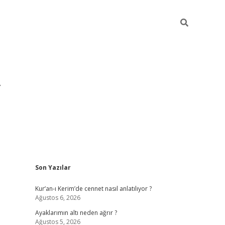
Sidebar
Son Yazılar
grandoperabet yeni gir
Kur’an-ı Kerim’de cennet nasıl anlatılıyor ?
Ağustos 6, 2026
Ayaklarımın altı neden ağrır ?
Ağustos 5, 2026