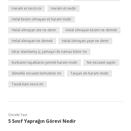
Haram et necis mi
Haram et nedir
Helal kesim olmayan et haram mıdır
Helal olmayan ete ne denir
Helal olmayan kesim ne demek
Helal olmayan ne demek
Helal olmayan şeye ne denir
İdrar damlamış iç çamaşırı ile namaz kılınır mı
Kurbanın taşaklarını yemek haram mıdır
Ne necaset sayılır
Silmekle necaset temizlenir mi
Tavşan eti haram mıdır
Tavuk kanı necis mi
Önceki Yazı
5 Sınıf Yaprağın Görevi Nedir