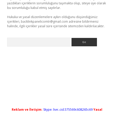
yazdıkları içeriklerin sorumluluğunu taşımakta olup, siteye üye olarak
bu sorumluluğu kabul etmiş sayılırlar.
Hukuka ve yasal düzenlemelere aykırı olduğunu düşündüğünüz
içerikleri,
backlinkpanelicomtr@gmail.com
adresine bildirmeniz
halinde, ilgili içerikler yasal süre içerisinde sitemizden kaldırılacaktır.
Arama
randoperabet yeni giriş
Reklam ve İletişim:
Skype: live:.cid.575569c608265c69
Yasal