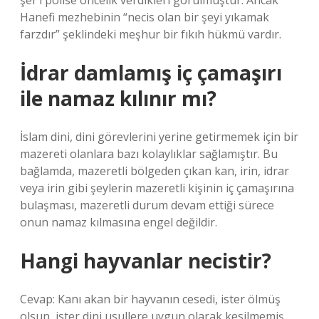
şer’i polise öncelik verdikleri görülmüştür. Ancak
Hanefi mezhebinin “necis olan bir şeyi yıkamak
farzdır” şeklindeki meşhur bir fıkıh hükmü vardır.
İdrar damlamış iç çamaşırı
ile namaz kılınır mı?
İslam dini, dini görevlerini yerine getirmemek için bir
mazereti olanlara bazı kolaylıklar sağlamıştır. Bu
bağlamda, mazeretli bölgeden çıkan kan, irin, idrar
veya irin gibi şeylerin mazeretli kişinin iç çamaşırına
bulaşması, mazeretli durum devam ettiği sürece
onun namaz kılmasına engel değildir.
Hangi hayvanlar necistir?
Cevap: Kanı akan bir hayvanın cesedi, ister ölmüş
olsun, ister dini usullere uygun olarak kesilmemiş