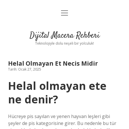
menüyü
Anasayfa
aç
Gizlilik Politikası
Dijital Macera Rehberi
Yasal Uyarı
Teknolojiyle dolu neşeli bir yolculuk!
Hakkımızda
Helal Olmayan Et Necis Midir
Tarih: Ocak 27, 2025
Helal olmayan ete
ne denir?
Hücreye pis sayılan ve yenen hayvan leşleri gibi
şeyler de pis kategorisine girer. Bu nedenle bu tür