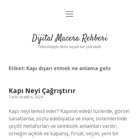
menüyü
Anasayfa
aç
Gizlilik Politikası
Dijital Macera Rehberi
Yasal Uyarı
Teknolojiyle dolu neşeli bir yolculuk!
Hakkımızda
Etiket:
Kapı dışarı etmek ne anlama gelir
Kapı Neyi Çağrıştırır
Tarih: Aralık 6, 2024
Kapı neyi temsil eder? Kapının edebi türlerde, görsel
sanatlarda, sözlü edebiyatta ve inanç sistemlerinde
çeşitli metaforları ve sembolik anlamları vardır;
örneğin açıklık ve kapanış, fırsat, seçim, yeni bir