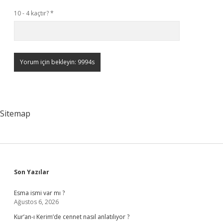
10 - 4 kaçtır?
*
Sitemap
Sidebar
Son Yazılar
Esma ismi var mı ?
Ağustos 6, 2026
Kur’an-ı Kerim’de cennet nasıl anlatılıyor ?