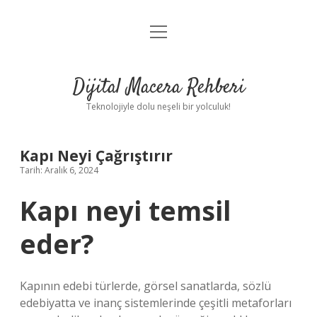
menüyü
Anasayfa
aç
Gizlilik Politikası
Dijital Macera Rehberi
Yasal Uyarı
Teknolojiyle dolu neşeli bir yolculuk!
Hakkımızda
Kapı Neyi Çağrıştırır
Tarih: Aralık 6, 2024
Kapı neyi temsil
eder?
Kapının edebi türlerde, görsel sanatlarda, sözlü
edebiyatta ve inanç sistemlerinde çeşitli metaforları