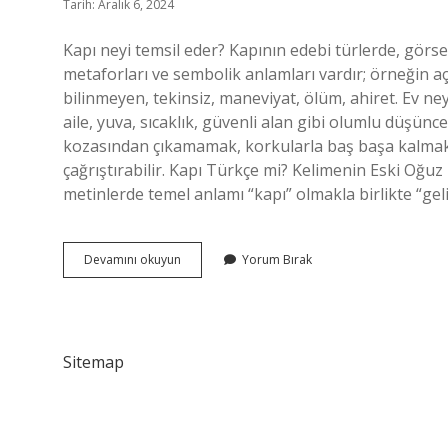
Tarih: Aralık 6, 2024
Kapı neyi temsil eder? Kapının edebi türlerde, görsel
metaforları ve sembolik anlamları vardır; örneğin açı
bilinmeyen, tekinsiz, maneviyat, ölüm, ahiret. Ev ne
aile, yuva, sıcaklık, güvenli alan gibi olumlu düşünc
kozasından çıkamamak, korkularla baş başa kalmak
çağrıştırabilir. Kapı Türkçe mi? Kelimenin Eski Oğu
metinlerde temel anlamı “kapı” olmakla birlikte “geli
Kapı
Devamını okuyun
Yorum Bırak
Neyi
Çağrıştırır
Sitemap