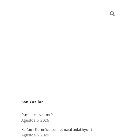
Sidebar
Son Yazılar
grandoperabet
Esma ismi var mı ?
Ağustos 6, 2026
Kur’an-ı Kerim’de cennet nasıl anlatılıyor ?
Ağustos 6, 2026