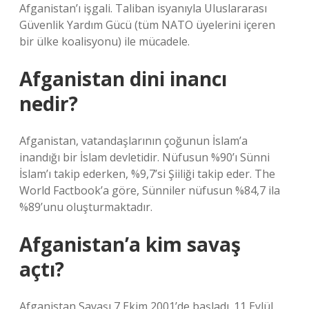
Afganistan’ı işgali. Taliban isyanıyla Uluslararası
Güvenlik Yardım Gücü (tüm NATO üyelerini içeren
bir ülke koalisyonu) ile mücadele.
Afganistan dini inancı
nedir?
Afganistan, vatandaşlarının çoğunun İslam’a
inandığı bir İslam devletidir. Nüfusun %90’ı Sünni
İslam’ı takip ederken, %9,7’si Şiiliği takip eder. The
World Factbook’a göre, Sünniler nüfusun %84,7 ila
%89’unu oluşturmaktadır.
Afganistan’a kim savaş
açtı?
Afganistan Savaşı 7 Ekim 2001’de başladı. 11 Eylül