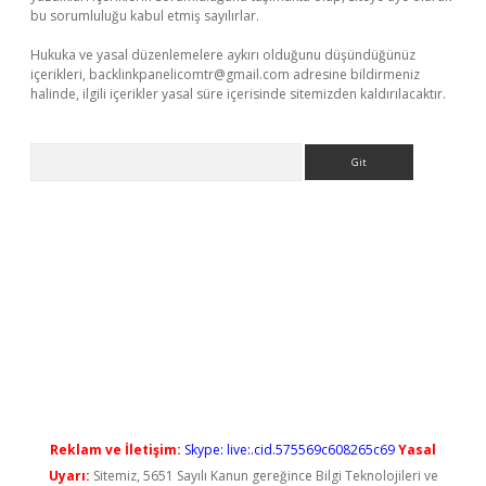
bu sorumluluğu kabul etmiş sayılırlar.
Hukuka ve yasal düzenlemelere aykırı olduğunu düşündüğünüz
içerikleri,
backlinkpanelicomtr@gmail.com
adresine bildirmeniz
halinde, ilgili içerikler yasal süre içerisinde sitemizden kaldırılacaktır.
Arama
erabet yeni giriş
Reklam ve İletişim:
Skype: live:.cid.575569c608265c69
Yasal
Uyarı:
Sitemiz, 5651 Sayılı Kanun gereğince Bilgi Teknolojileri ve