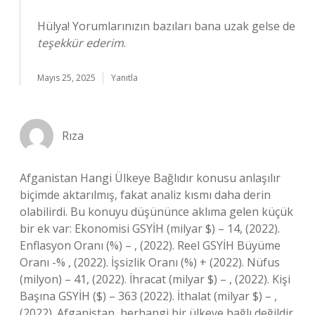
Hülya! Yorumlarınızın bazıları bana uzak gelse de
teşekkür ederim
.
Mayıs 25, 2025
Yanıtla
Rıza
Afganistan Hangi Ülkeye Bağlıdır konusu anlaşılır
biçimde aktarılmış, fakat analiz kısmı daha derin
olabilirdi. Bu konuyu düşününce aklıma gelen küçük
bir ek var: Ekonomisi GSYİH (milyar $) – 14, (2022).
Enflasyon Oranı (%) – , (2022). Reel GSYİH Büyüme
Oranı -% , (2022). İşsizlik Oranı (%) + (2022). Nüfus
(milyon) – 41, (2022). İhracat (milyar $) – , (2022). Kişi
Başına GSYİH ($) – 363 (2022). İthalat (milyar $) – ,
(2022). Afganistan, herhangi bir ülkeye bağlı değildir.