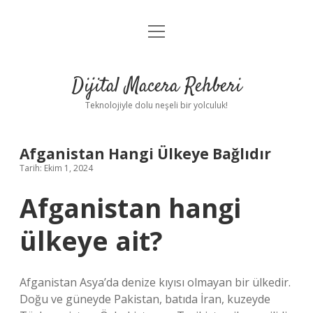
menüyü
Anasayfa
aç
Gizlilik Politikası
Dijital Macera Rehberi
Yasal Uyarı
Teknolojiyle dolu neşeli bir yolculuk!
Hakkımızda
Afganistan Hangi Ülkeye Bağlıdır
Tarih: Ekim 1, 2024
Afganistan hangi
ülkeye ait?
Afganistan Asya’da denize kıyısı olmayan bir ülkedir.
Doğu ve güneyde Pakistan, batıda İran, kuzeyde