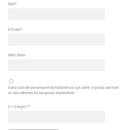
İsim*
E-Posta*
Web Sitesi
Daha sonraki yorumlarımda kullanılması için adım, e-posta adresim
ve site adresim bu tarayıcıya kaydedilsin.
5 + 3 kaçtır?
*