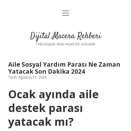
menüyü
Anasayfa
aç
Gizlilik Politikası
Dijital Macera Rehberi
Yasal Uyarı
Teknolojiyle dolu neşeli bir yolculuk!
Hakkımızda
Aile Sosyal Yardım Parası Ne Zaman
Yatacak Son Dakika 2024
Tarih: Ağustos 11, 2025
Ocak ayında aile
destek parası
yatacak mı?