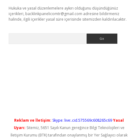
Hukuka ve yasal düzenlemelere aykırı olduğunu düşündüğünüz
içerikleri,
backlinkpanelicomtr@gmail.com
adresine bildirmeniz
halinde, ilgili içerikler yasal süre içerisinde sitemizden kaldırılacaktır.
Arama
iriş
Reklam ve İletişim:
Skype: live:.cid.575569c608265c69
Yasal
Uyarı:
Sitemiz, 5651 Sayılı Kanun gereğince Bilgi Teknolojileri ve
İletişim Kurumu (BTK) tarafından onaylanmış bir Yer Sağlayıcı olarak