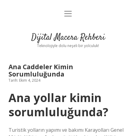
menüyü
Anasayfa
aç
Gizlilik Politikası
Dijital Macera Rehberi
Yasal Uyarı
Teknolojiyle dolu neşeli bir yolculuk!
Hakkımızda
Ana Caddeler Kimin
Sorumluluğunda
Tarih: Ekim 4, 2024
Ana yollar kimin
sorumluluğunda?
Turistik yolların yapımı ve bakımı Karayolları Genel