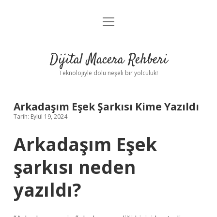
menüyü
Anasayfa
aç
Gizlilik Politikası
Dijital Macera Rehberi
Yasal Uyarı
Teknolojiyle dolu neşeli bir yolculuk!
Hakkımızda
Arkadaşım Eşek Şarkısı Kime Yazıldı
Tarih: Eylül 19, 2024
Arkadaşım Eşek
şarkısı neden
yazıldı?