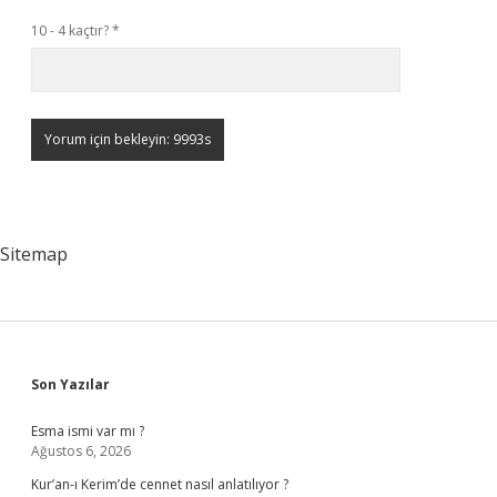
10 - 4 kaçtır?
*
Sitemap
Sidebar
Son Yazılar
Esma ismi var mı ?
Ağustos 6, 2026
Kur’an-ı Kerim’de cennet nasıl anlatılıyor ?