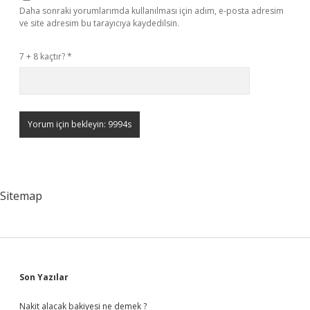
Daha sonraki yorumlarımda kullanılması için adım, e-posta adresim
ve site adresim bu tarayıcıya kaydedilsin.
7 + 8 kaçtır?
*
Sitemap
Sidebar
Son Yazılar
Nakit alacak bakiyesi ne demek ?