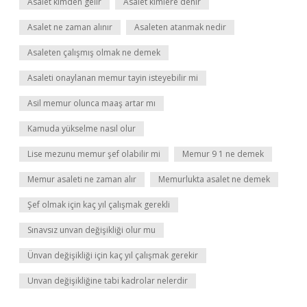
Asalet kimden gelir
Asalet kimlere denir
Asalet ne zaman alınır
Asaleten atanmak nedir
Asaleten çalışmış olmak ne demek
Asaleti onaylanan memur tayin isteyebilir mi
Asil memur olunca maaş artar mı
Kamuda yükselme nasıl olur
Lise mezunu memur şef olabilir mi
Memur 9 1 ne demek
Memur asaleti ne zaman alır
Memurlukta asalet ne demek
Şef olmak için kaç yıl çalışmak gerekli
Sınavsız unvan değişikliği olur mu
Ünvan değişikliği için kaç yıl çalışmak gerekir
Unvan değişikliğine tabi kadrolar nelerdir