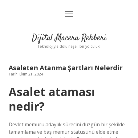
menüyü
Anasayfa
aç
Gizlilik Politikası
Dijital Macera Rehberi
Yasal Uyarı
Teknolojiyle dolu neşeli bir yolculuk!
Hakkımızda
Asaleten Atanma Şartları Nelerdir
Tarih: Ekim 21, 2024
Asalet ataması
nedir?
Devlet memuru adaylık sürecini düzgün bir şekilde
tamamlama ve baş memur statüsünü elde etme