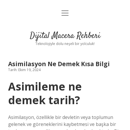
menüyü
Anasayfa
aç
Gizlilik Politikası
Dijital Macera Rehberi
Yasal Uyarı
Teknolojiyle dolu neşeli bir yolculuk!
Hakkımızda
Asimilasyon Ne Demek Kısa Bilgi
Tarih: Ekim 19, 2024
Asimileme ne
demek tarih?
Asimilasyon, özellikle bir devletin veya toplumun
gelenek ve göreneklerini kaybetmesi ve başka bir