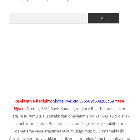
Arama
iş
Reklam ve İletişim:
Skype: live:.cid.575569c608265c69
Yasal
Uyarı:
Sitemiz, 5651 Sayılı Kanun gereğince Bilgi Teknolojileri ve
İletişim Kurumu (BTK) tarafından onaylanmış bir Yer Sağlayıcı olarak
hizmet vermektedir. Bu nedenle, sitedeki içerikleri proaktif olarak
denetleme veya araştırma yükümlülüğümüz bulunmamaktadır.
Ancak, üyelerimiz yazdıkları içeriklerin sorumluluğunu taşımakta olup,