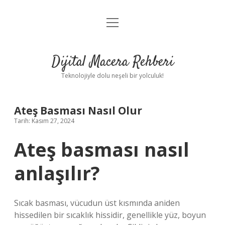
menüyü
Anasayfa
aç
Gizlilik Politikası
Dijital Macera Rehberi
Yasal Uyarı
Teknolojiyle dolu neşeli bir yolculuk!
Hakkımızda
Ateş Basması Nasıl Olur
Tarih: Kasım 27, 2024
Ateş basması nasıl
anlaşılır?
Sıcak basması, vücudun üst kısmında aniden
hissedilen bir sıcaklık hissidir, genellikle yüz, boyun