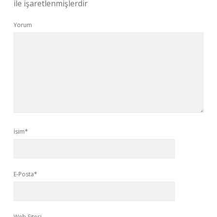
ile işaretlenmişlerdir
Yorum
İsim*
E-Posta*
Web Sitesi