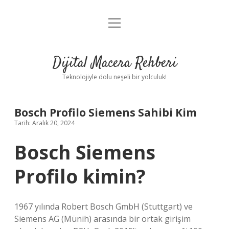
menüyü
Anasayfa
aç
Gizlilik Politikası
Dijital Macera Rehberi
Yasal Uyarı
Teknolojiyle dolu neşeli bir yolculuk!
Hakkımızda
Bosch Profilo Siemens Sahibi Kim
Tarih: Aralık 20, 2024
Bosch Siemens
Profilo kimin?
1967 yılında Robert Bosch GmbH (Stuttgart) ve
Siemens AG (Münih) arasında bir ortak girişim