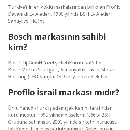
Türkiye’nin en köklü markalarından biri olan Profilo
Dayanıklı Ev Aletleri, 1995 yılında BSH Ev Aletleri
Sanayi ve Tic. Inc.
Bosch markasının sahibi
kim?
BoschTipGmbH (özel şirket)KurucusuRobert
BoschMerkezStuttgart, AlmanyaKilit kişilerStefan
Hartung (CEO)Satışlar48,9 milyar avro4 ek hat
Profilo İsrail markası mıdır?
Ünlü Yahudi-Türk iş adamı Jak Kamhi tarafından
kurulmuştur. 1995 yılında hisselerin %66’sı BSH
Grubuna satılmıştır. 2003 yılında şirketin kurucusu
Jak Kamhi tüm hisselerini satmıştır. Şirket bugün