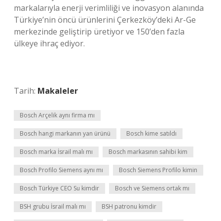
markalarıyla enerji verimliliği ve inovasyon alanında
Türkiye’nin öncü ürünlerini Çerkezköy’deki Ar-Ge
merkezinde geliştirip üretiyor ve 150’den fazla
ülkeye ihraç ediyor.
Tarih:
Makaleler
Bosch Arçelik aynı firma mı
Bosch hangi markanın yan ürünü
Bosch kime satıldı
Bosch marka İsrail malı mı
Bosch markasının sahibi kim
Bosch Profilo Siemens aynı mı
Bosch Siemens Profilo kimin
Bosch Türkiye CEO Su kimdir
Bosch ve Siemens ortak mı
BSH grubu İsrail malı mı
BSH patronu kimdir