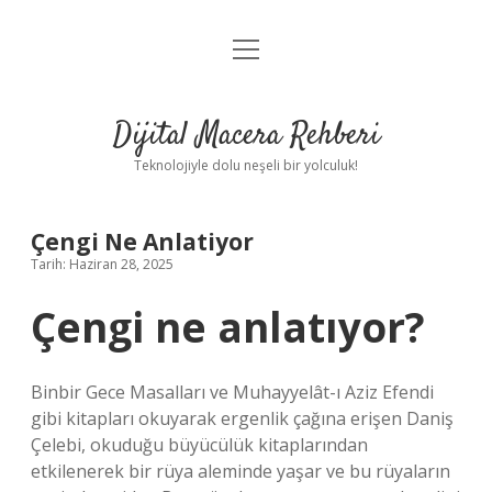
menüyü
Anasayfa
aç
Gizlilik Politikası
Dijital Macera Rehberi
Yasal Uyarı
Teknolojiyle dolu neşeli bir yolculuk!
Hakkımızda
Çengi Ne Anlatiyor
Tarih: Haziran 28, 2025
Çengi ne anlatıyor?
Binbir Gece Masalları ve Muhayyelât-ı Aziz Efendi
gibi kitapları okuyarak ergenlik çağına erişen Daniş
Çelebi, okuduğu büyücülük kitaplarından
etkilenerek bir rüya aleminde yaşar ve bu rüyaların