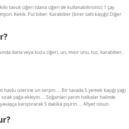
ilo tavuk ciğeri (dana ciğeri de kullanabilirsiniz) 1 çay
imyon. Kekik. Pul biber. Karabiber (birer tatlı kaşığı) Diğer
r?
ında dana veya kuzu ciğeri, un, mısır unu, tuz, karabiber,
ğıt havlu üzerine un serpin. … Bir tavada 5 yemek kaşığı yağı
ve sıcak yağa ekleyin. … Soğanları yarım halkalar halinde
avaşça karıştırarak 5 dakika pişirin. … Afiyet olsun.
ur?