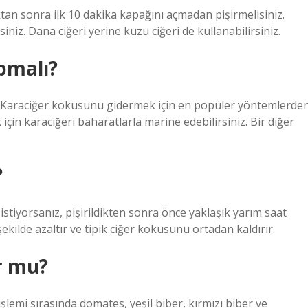
an sonra ilk 10 dakika kapağını açmadan pişirmelisiniz.
niz. Dana ciğeri yerine kuzu ciğeri de kullanabilirsiniz.
pmalı?
? Karaciğer kokusunu gidermek için en popüler yöntemlerde
çin karaciğeri baharatlarla marine edebilirsiniz. Bir diğer
?
 istiyorsanız, pişirildikten sonra önce yaklaşık yarım saat
r şekilde azaltır ve tipik ciğer kokusunu ortadan kaldırır.
r mu?
lemi sırasında domates, yeşil biber, kırmızı biber ve