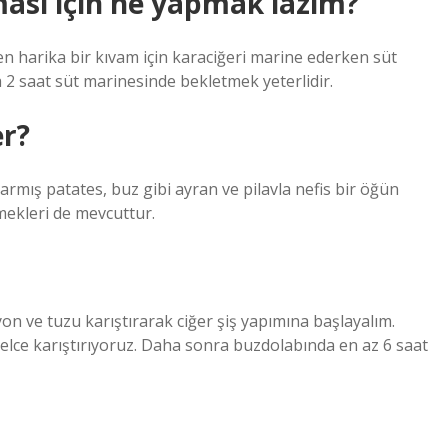
ası için ne yapmak lazım?
yen harika bir kıvam için karaciğeri marine ederken süt
a 2 saat süt marinesinde bekletmek yeterlidir.
er?
zarmış patates, buz gibi ayran ve pilavla nefis bir öğün
mekleri de mevcuttur.
yon ve tuzu karıştırarak ciğer şiş yapımına başlayalım.
zelce karıştırıyoruz. Daha sonra buzdolabında en az 6 saat