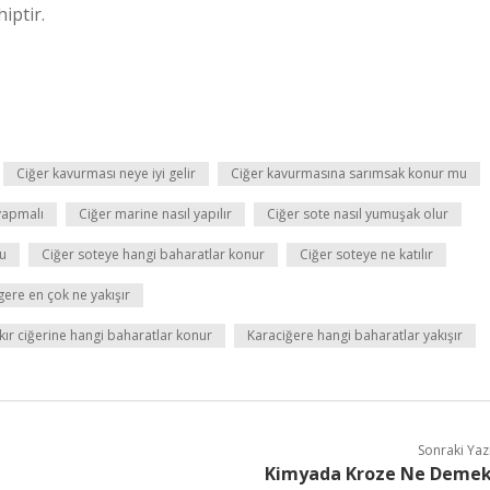
iptir.
Ciğer kavurması neye iyi gelir
Ciğer kavurmasına sarımsak konur mu
yapmalı
Ciğer marine nasıl yapılır
Ciğer sote nasıl yumuşak olur
u
Ciğer soteye hangi baharatlar konur
Ciğer soteye ne katılır
gere en çok ne yakışır
ır ciğerine hangi baharatlar konur
Karaciğere hangi baharatlar yakışır
Sonraki Yaz
Kimyada Kroze Ne Deme