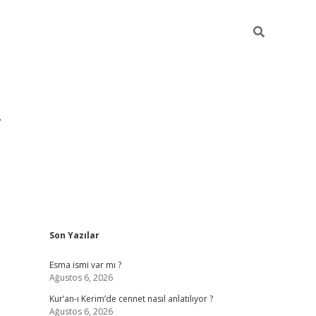
Sidebar
Son Yazılar
grandoperabet yeni giriş
Esma ismi var mı ?
Ağustos 6, 2026
Kur’an-ı Kerim’de cennet nasıl anlatılıyor ?
Ağustos 6, 2026