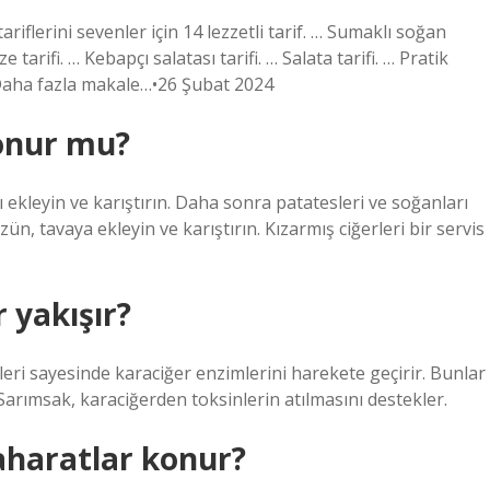
riflerini sevenler için 14 lezzetli tarif. … Sumaklı soğan
e tarifi. … Kebapçı salatası tarifi. … Salata tarifi. … Pratik
i.Daha fazla makale…•26 Şubat 2024
onur mu?
 ekleyin ve karıştırın. Daha sonra patatesleri ve soğanları
üzün, tavaya ekleyin ve karıştırın. Kızarmış ciğerleri bir servis
 yakışır?
kleri sayesinde karaciğer enzimlerini harekete geçirir. Bunlar
arımsak, karaciğerden toksinlerin atılmasını destekler.
aharatlar konur?