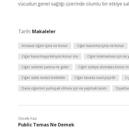
vücudun genel sağlığı üzerinde olumlu bir etkiye sah
Tarih:
Makaleler
Arnavut ciğeri içine ne konur
Ciğer kavurma içine ne konur
Ciğer kavurmaya kimyon konur mu
Ciğer kokmaması için ne 
Ciğer sotenin yanına ne gider
Ciğer soteye domates konur m
Ciğer sütte neden bekletilir
Ciğer tavada nasıl pişirilir
Ci
Dana ciğerinin yumuşak olması için ne yapmak lazım
Diyarbak
Önceki Yazı
Public Temas Ne Demek