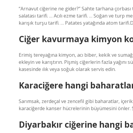
“Arnavut ciğerine ne gider?” Sahte tarhana çorbası ta
salatası tarifi. … Acılı ezme tarifi. … Soğan ve turp mez
karışık turşu tarifi. … Patates yatağında atom tarif
Ciğer kavurmaya kimyon k
Erimiş tereyağına kimyon, acı biber, kekik ve sumağı
ekleyin ve karıştırın. Pişmiş ciğerlerin fazla yağını s
kasesinde ılık veya soğuk olarak servis edin.
Karaciğere hangi baharatlar
Sarımsak, zerdeçal ve zencefil gibi baharatlar, içeri
karaciğerde kanser hücrelerinin büyümesini önler. S
Diyarbakır ciğerine hangi b