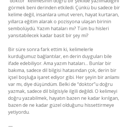
“doktor” kelimesinin doğru bir şekilde yazılmadığını
görmek beni derinden etkiledi. Çünkü bu sadece bir
kelime değil, insanlara umut veren, hayat kurtaran,
yıllarca eğitim alarak o pozisyona ulaşan birinin
sembolüydü. Yazım hataları mı? Tüm bu hisleri
yansıtabilecek kadar basit bir şey mi?
Bir süre sonra fark ettim ki, kelimelerle
kurduğumuz bağlantılar, en derin duyguları bile
ifade edebiliyor. Ama yazım hataları… Bunlar bir
bakıma, sadece dil bilgisi hatasından çok, derin bir
içsel boşluğa işaret ediyor gibi. Her şeyin bir anlamı
var mı, diye düşündüm. Belki de “doktor”u doğru
yazmak, sadece dil bilgisiyle ilgili değildi. O kelimeyi
doğru yazabilmek, hayatın bazen ne kadar kırılgan,
bazen de ne kadar güzel olduğunu hissettirmeye
yetiyordu.
—