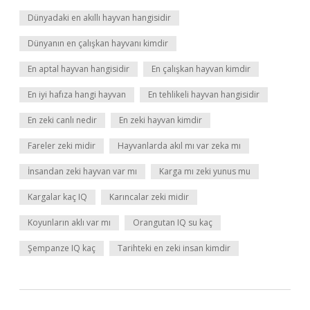
Dünyadaki en akıllı hayvan hangisidir
Dünyanın en çalışkan hayvanı kimdir
En aptal hayvan hangisidir
En çalışkan hayvan kimdir
En iyi hafıza hangi hayvan
En tehlikeli hayvan hangisidir
En zeki canlı nedir
En zeki hayvan kimdir
Fareler zeki midir
Hayvanlarda akıl mı var zeka mı
İnsandan zeki hayvan var mı
Karga mı zeki yunus mu
Kargalar kaç IQ
Karıncalar zeki midir
Koyunların aklı var mı
Orangutan IQ su kaç
Şempanze IQ kaç
Tarihteki en zeki insan kimdir