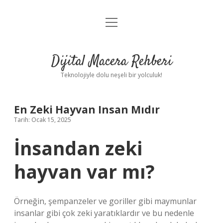
menüyü
Anasayfa
aç
Gizlilik Politikası
Dijital Macera Rehberi
Yasal Uyarı
Teknolojiyle dolu neşeli bir yolculuk!
Hakkımızda
En Zeki Hayvan Insan Mıdır
Tarih: Ocak 15, 2025
İnsandan zeki
hayvan var mı?
Örneğin, şempanzeler ve goriller gibi maymunlar
insanlar gibi çok zeki yaratıklardır ve bu nedenle