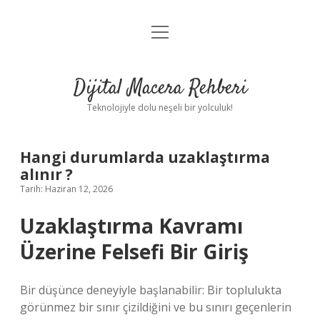
menüyü
Anasayfa
aç
Gizlilik Politikası
Dijital Macera Rehberi
Yasal Uyarı
Teknolojiyle dolu neşeli bir yolculuk!
Hakkımızda
Hangi durumlarda uzaklaştırma
alınır ?
Tarih: Haziran 12, 2026
Uzaklaştırma Kavramı
Üzerine Felsefi Bir Giriş
Bir düşünce deneyiyle başlanabilir: Bir toplulukta
görünmez bir sınır çizildiğini ve bu sınırı geçenlerin