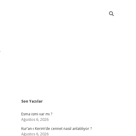
Sidebar
Son Yazılar
grandoperabet yeni giriş
Esma ismi var mı ?
Ağustos 6, 2026
Kur’an-ı Kerim’de cennet nasıl anlatılıyor ?
Ağustos 6, 2026