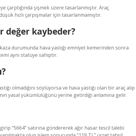
şeye çarptığında şişmek üzere tasarlanmıştır. Araç
düşük hızlı çarpışmalar için tasarlanmamıştır.
r değer kaybeder?
ir kaza durumunda hava yastığı emniyet kemerinden sonra
emi aynı statüye sahiptir.
ı?
astığı olmadığını söylüyorsa ve hava yastığı olan bir araç alıp
ın yasal yükümlülüğünü yerine getirdiği anlamına gelir.
girip “5664” satırına göndererek ağır hasar tescil talebi
k yapılmakta olup işlem sonucunda “119 TL” ücret tahsil