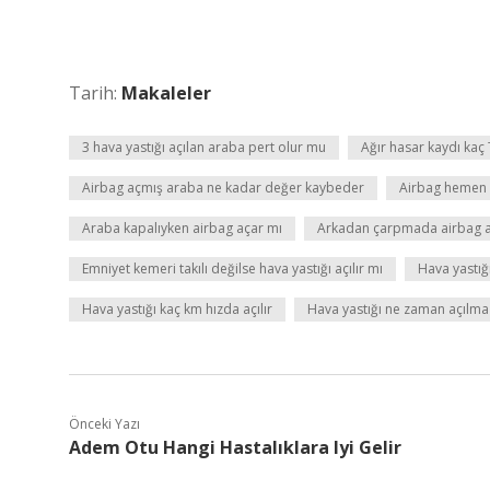
Tarih:
Makaleler
3 hava yastığı açılan araba pert olur mu
Ağır hasar kaydı kaç 
Airbag açmış araba ne kadar değer kaybeder
Airbag hemen a
Araba kapalıyken airbag açar mı
Arkadan çarpmada airbag a
Emniyet kemeri takılı değilse hava yastığı açılır mı
Hava yastığı
Hava yastığı kaç km hızda açılır
Hava yastığı ne zaman açılma
Önceki Yazı
Adem Otu Hangi Hastalıklara Iyi Gelir