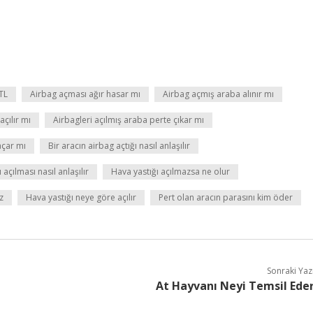
TL
Airbag açması ağır hasar mı
Airbag açmış araba alınır mı
çılır mı
Airbagleri açılmış araba perte çıkar mı
çar mı
Bir aracın airbag açtığı nasıl anlaşılır
 açılması nasıl anlaşılır
Hava yastığı açılmazsa ne olur
z
Hava yastığı neye göre açılır
Pert olan aracın parasını kim öder
Sonraki Yaz
At Hayvanı Neyi Temsil Ede