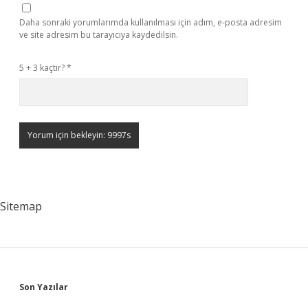
Daha sonraki yorumlarımda kullanılması için adım, e-posta adresim
ve site adresim bu tarayıcıya kaydedilsin.
5 + 3 kaçtır?
*
Sitemap
Sidebar
Son Yazılar