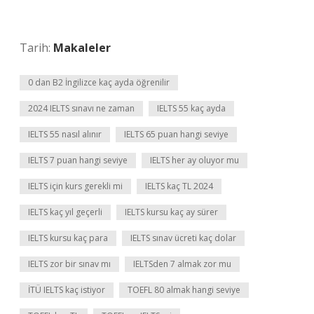
Tarih:
Makaleler
0 dan B2 İngilizce kaç ayda öğrenilir
2024 IELTS sınavı ne zaman
IELTS 55 kaç ayda
IELTS 55 nasıl alınır
IELTS 65 puan hangi seviye
IELTS 7 puan hangi seviye
IELTS her ay oluyor mu
IELTS için kurs gerekli mi
IELTS kaç TL 2024
IELTS kaç yıl geçerli
IELTS kursu kaç ay sürer
IELTS kursu kaç para
IELTS sınav ücreti kaç dolar
IELTS zor bir sınav mı
IELTSden 7 almak zor mu
İTÜ IELTS kaç istiyor
TOEFL 80 almak hangi seviye