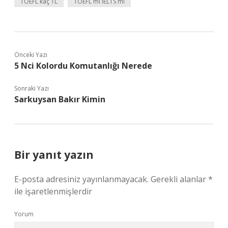
TOEFL kaç TL
TOEFL mı IELTS mi
Önceki Yazı
5 Nci Kolordu Komutanlığı Nerede
Sonraki Yazı
Sarkuysan Bakır Kimin
Bir yanıt yazın
E-posta adresiniz yayınlanmayacak.
Gerekli alanlar
*
ile işaretlenmişlerdir
Yorum