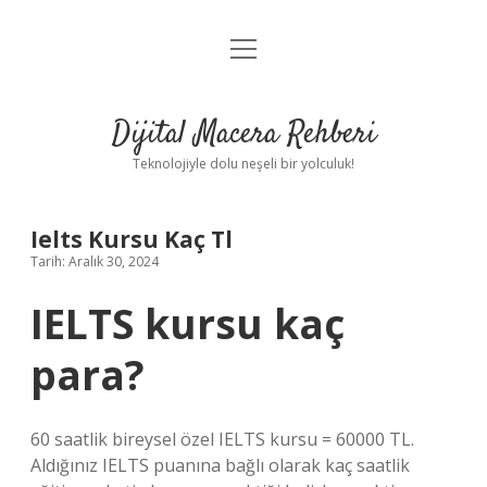
menüyü
Anasayfa
aç
Gizlilik Politikası
Dijital Macera Rehberi
Yasal Uyarı
Teknolojiyle dolu neşeli bir yolculuk!
Hakkımızda
Ielts Kursu Kaç Tl
Tarih: Aralık 30, 2024
IELTS kursu kaç
para?
60 saatlik bireysel özel IELTS kursu = 60000 TL.
Aldığınız IELTS puanına bağlı olarak kaç saatlik