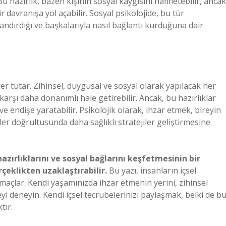
u hazırlık, bazen kişinin sosyal kaygısını hafifletebilir, ancak
 davranışa yol açabilir. Sosyal psikolojide, bu tür
pılandırdığı ve başkalarıyla nasıl bağlantı kurduğuna dair
er tutar. Zihinsel, duygusal ve sosyal olarak yapılacak her
a karşı daha donanımlı hale getirebilir. Ancak, bu hazırlıklar
 ve endişe yaratabilir. Psikolojik olarak, ihzar etmek, bireyin
ler doğrultusunda daha sağlıklı stratejiler geliştirmesine
azırlıklarını ve sosyal bağlarını keşfetmesinin bir
rçeklikten uzaklaştırabilir.
Bu yazı, insanların içsel
açlar. Kendi yaşamınızda ihzar etmenin yerini, zihinsel
meyi deneyin. Kendi içsel tecrübelerinizi paylaşmak, belki de b
tır.