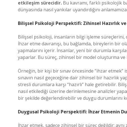
etkileşim sürecidir.
Bu kavramı, farklı psikolojik b
dünyasında nasıl yankılar uyandırdığını anlamamıza 
Bilişsel Psikoloji Perspektifi: Zihinsel Hazırlık 
Bilişsel psikoloji, insanların bilgi işleme süreçleri
İhzar etme davranışı, bu bağlamda, bireylerin bir ol
yapmalarını içerir. İnsanlar, yeni bir durumla karşı
yaparlar. Bu süreç, zihinsel bir model oluşturma ve
Örneğin, bir kişi bir sınav öncesinde “ihzar etmek” i
sınavın nasıl geçeceğine dair zihinsel bir hazırlık yap
stresli durumlara karşı “hazırlı” hale getirebilir. Bili
nasıl etkilediği üzerine derinlemesine analizler yapa
bir şekilde değerlendirebilir ve duygu durumlarını ko
Duygusal Psikoloji Perspektifi: İhzar Etmenin D
İhzar etmek, sadece zihinsel bir süreç değildir; aynı