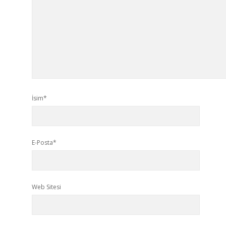
İsim*
E-Posta*
Web Sitesi