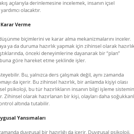
akış açılarıyla derinlemesine incelemek, insanın içsel
yardımcı olacaktır.
ve Karar Verme
ni, düşünme biçimlerini ve karar alma mekanizmalarını inceler.
aya ya da duruma hazırlık yapmak için zihinsel olarak hazırlı
laştıklarında, önceki deneyimlerine dayanarak bir “plan”
 buna göre hareket etme şeklinde işler.
steyebilir. Bu, yalnızca ders çalışmak değil, aynı zamanda
mayı da içerir. Bu zihinsel hazırlık, bir anlamda kişiyi olası
şsel psikoloji, bu tür hazırlıkların insanın bilgi işleme sistemin
r. Zihinsel olarak hazırlanan bir kişi, olayları daha soğukkanl
ntrol altında tutabilir.
uygusal Yansımaları
 zamanda duygusal bir hazırlığı da içerir. Duygusal psikoloji,