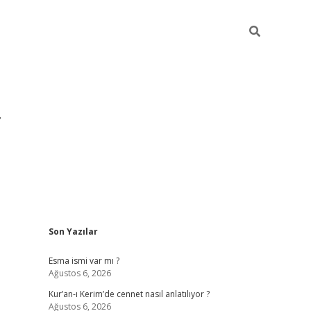
Sidebar
Son Yazılar
grandoperabet yeni giriş
Esma ismi var mı ?
Ağustos 6, 2026
Kur’an-ı Kerim’de cennet nasıl anlatılıyor ?
Ağustos 6, 2026