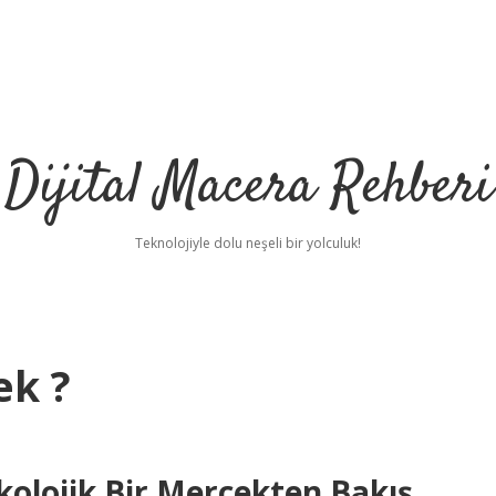
Dijital Macera Rehberi
Teknolojiyle dolu neşeli bir yolculuk!
ek ?
olojik Bir Mercekten Bakış