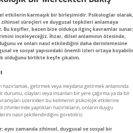
el etkilerin karmaşık bir birleşimidir. Psikologlar olarak
 zihinsel süreçleri ve duygusal tepkileri anlamaya
z. Bu keşifler, bazen bize oldukça ilginç kavramlar sunar
imini inceleyeceğiz. İhzar, dilsel anlamının ötesinde,
lduğunu ve onları nasıl etkilediğini daha derinlemesine
gusal ve sosyal yapısındaki önemli izleri ortaya koyabilir
 olduğunu birlikte keşfe çıkalım.
ı
den hazırlamak, getirmek veya meydana getirmek anlamında
bir durumu, olayları veya insanları bir yere çağırma ya da bir
ranışları üzerinden bu kelimenin psikolojik etkilerine
ili zihinlerinde yaptıkları hazırlıkların, onların duygu
rini nasıl şekillendirdiğini görebiliriz.
r; aynı zamanda zihinsel, duygusal ve sosyal bir