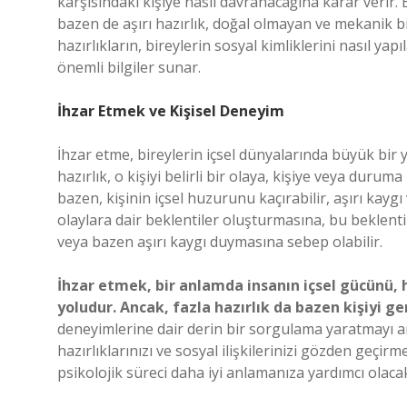
karşısındaki kişiye nasıl davranacağına karar verir. B
bazen de aşırı hazırlık, doğal olmayan ve mekanik bir
hazırlıkların, bireylerin sosyal kimliklerini nasıl ya
önemli bilgiler sunar.
İhzar Etmek ve Kişisel Deneyim
İhzar etme, bireylerin içsel dünyalarında büyük bir y
hazırlık, o kişiyi belirli bir olaya, kişiye veya durum
bazen, kişinin içsel huzurunu kaçırabilir, aşırı kaygı
olaylara dair beklentiler oluşturmasına, bu beklenti
veya bazen aşırı kaygı duymasına sebep olabilir.
İhzar etmek, bir anlamda insanın içsel gücünü, h
yoludur. Ancak, fazla hazırlık da bazen kişiyi ge
deneyimlerine dair derin bir sorgulama yaratmayı am
hazırlıklarınızı ve sosyal ilişkilerinizi gözden geçir
psikolojik süreci daha iyi anlamanıza yardımcı olacak