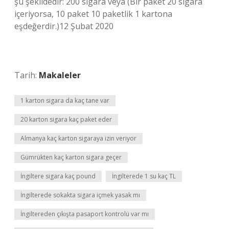
şu şekildedir: 200 sigara veya (Bir paket 20 sigara
içeriyorsa, 10 paket 10 paketlik 1 kartona
eşdeğerdir.)12 Şubat 2020
Tarih:
Makaleler
1 karton sigara da kaç tane var
20 karton sigara kaç paket eder
Almanya kaç karton sigaraya izin veriyor
Gümrükten kaç karton sigara geçer
İngiltere sigara kaç pound
İngilterede 1 su kaç TL
İngilterede sokakta sigara içmek yasak mı
İngiltereden çıkışta pasaport kontrolü var mı