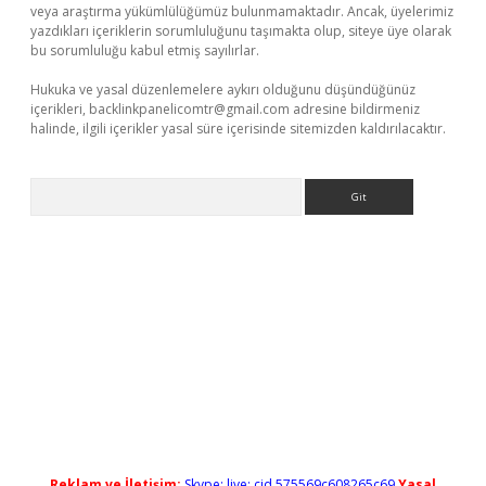
veya araştırma yükümlülüğümüz bulunmamaktadır. Ancak, üyelerimiz
yazdıkları içeriklerin sorumluluğunu taşımakta olup, siteye üye olarak
bu sorumluluğu kabul etmiş sayılırlar.
Hukuka ve yasal düzenlemelere aykırı olduğunu düşündüğünüz
içerikleri,
backlinkpanelicomtr@gmail.com
adresine bildirmeniz
halinde, ilgili içerikler yasal süre içerisinde sitemizden kaldırılacaktır.
Arama
randoperabet yeni giriş
Reklam ve İletişim:
Skype: live:.cid.575569c608265c69
Yasal