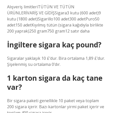
Alışveriş limitleriTÜTÜN VE TÜTÜN
ÜRÜNLERİVARİŞ VE GİDİŞSigara3 kutu (600 adet)9
kutu (1800 adet)Sigarillo100 adet300 adetPuro50
adet150 adetKıyılmış tütün (sigara kağıdıyla birlikte
200 yaprak)250 gram750 gram12 satır daha
İngiltere sigara kaç pound?
Sigaralar yaklaşık 10 £’dur. Bira ortalama 1,89 £’dur.
Şişelenmiş su ortalama 0’dır.
1 karton sigara da kaç tane
var?
Bir sigara paketi genellikle 10 paket veya toplam
200 sigara içerir. Bazı kartonlar yirmi paket içerir ve
toplam 400 sigara içerir.