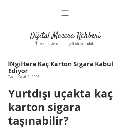
menüyü
Anasayfa
aç
Gizlilik Politikası
Dijital Macera Rehberi
Yasal Uyarı
Teknolojiyle dolu neşeli bir yolculuk!
Hakkımızda
İNgiltere Kaç Karton Sigara Kabul
Ediyor
Tarih: Ocak 3, 2025
Yurtdışı uçakta kaç
karton sigara
taşınabilir?