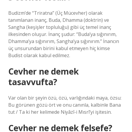
Budizm’de “Triratna” (Üç Mücevher) olarak
tanımlanan inanç, Buda, Dhamma (doktrin) ve
Sangha (keşişler topluluğu) gibi üç temel inanç
ilkesinden oluşur. İnanç şudur: “Buda’ya sığınırım,
Dhamma’ya sığınırım, Sangha’ya sığınırım.” İnancın
üç unsurundan birini kabul etmeyen hiç kimse
Budist olarak kabul edilmez.
Cevher ne demek
tasavvufta?
Var olan bir şeyin özü, özü, varlığındaki maya, özsu:
Bu görünen gözü ört ve onu canınla, kalbinle Bana
tut / Ta ki her kelimede Niyâzî-i Mısrî’yi işitesin.
Cevher ne demek felsefe?