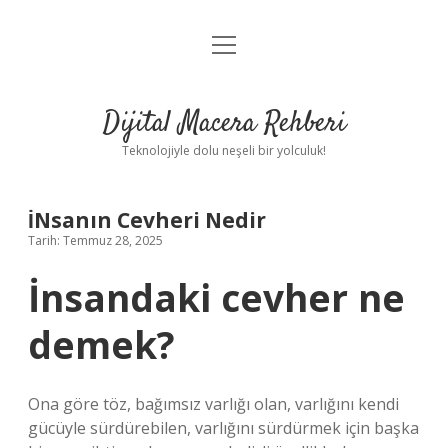
menüyü
Anasayfa
aç
Gizlilik Politikası
Dijital Macera Rehberi
Yasal Uyarı
Teknolojiyle dolu neşeli bir yolculuk!
Hakkımızda
İNsanın Cevheri Nedir
Tarih: Temmuz 28, 2025
İnsandaki cevher ne
demek?
Ona göre töz, bağımsız varlığı olan, varlığını kendi
gücüyle sürdürebilen, varlığını sürdürmek için başka