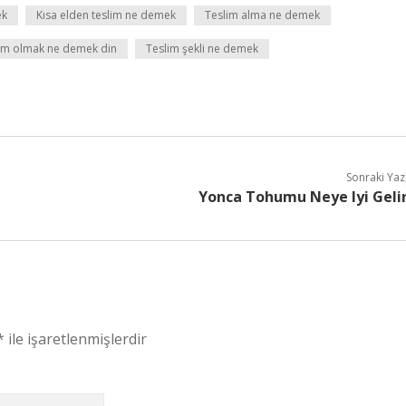
ek
Kısa elden teslim ne demek
Teslim alma ne demek
im olmak ne demek din
Teslim şekli ne demek
Sonraki Yaz
Yonca Tohumu Neye Iyi Geli
*
ile işaretlenmişlerdir