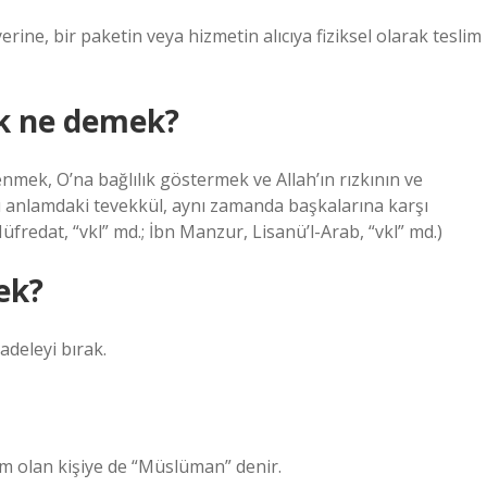
erine, bir paketin veya hizmetin alıcıya fiziksel olarak teslim
ek ne demek?
enmek, O’na bağlılık göstermek ve Allah’ın rızkının ve
u anlamdaki tevekkül, aynı zamanda başkalarına karşı
-Müfredat, “vkl” md.; İbn Manzur, Lisanü’l-Arab, “vkl” md.)
ek?
adeleyi bırak.
lim olan kişiye de “Müslüman” denir.