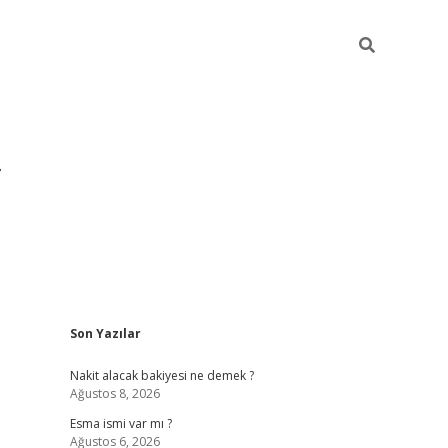
Sidebar
Son Yazılar
grandoperabet yeni giriş
Nakit alacak bakiyesi ne demek ?
Ağustos 8, 2026
Esma ismi var mı ?
Ağustos 6, 2026