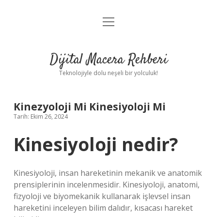
menüyü
Anasayfa
aç
Gizlilik Politikası
Dijital Macera Rehberi
Yasal Uyarı
Teknolojiyle dolu neşeli bir yolculuk!
Hakkımızda
Kinezyoloji Mi Kinesiyoloji Mi
Tarih: Ekim 26, 2024
Kinesiyoloji nedir?
Kinesiyoloji, insan hareketinin mekanik ve anatomik
prensiplerinin incelenmesidir. Kinesiyoloji, anatomi,
fizyoloji ve biyomekanik kullanarak işlevsel insan
hareketini inceleyen bilim dalıdır, kısacası hareket