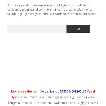
Hukuka ve yasal düzenlemelere aykırı olduğunu düşündüğünüz
içerikleri,
backlinkpanelicomtr@gmail.com
adresine bildirmeniz
halinde, ilgili içerikler yasal süre içerisinde sitemizden kaldırılacaktır.
Arama
grandoperabet yeni giriş
Reklam ve İletişim:
Skype: live:.cid.575569c608265c69
Yasal
Uyarı:
Sitemiz, 5651 Sayılı Kanun gereğince Bilgi Teknolojileri ve
İletişim Kurumu (BTK) tarafından onaylanmış bir Yer Sağlayıcı olarak