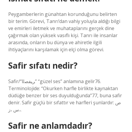
Peygamberlerin günahtan korunduğunu belirten
bir terim. Görevi, Tanrı’dan vahiy yoluyla aldığı bilgi
ve emirleri iletmek ve muhataplarını gerçek dine
çağırmak olan yüksek vasıflı kişi. Tanrı ile insanlar
arasında, onların bu dünya ve ahiretle ilgili
ihtiyaçlarını karşılamak için elçi olma görevi.
Safir sıfatı nedir?
Safir/“ﺮﯿﻔﺼﻟا” “güzel ses” anlamına gelir76.
Terminolojide: “Okurken harfle birlikte kaynaktan
düdüğe benzer bir ses duyulduğunda”77, buna safir
denir. Safir güçlü bir sıfattır ve harfleri şunlardır: ص
،س ،ز.
Safir ne anlamdadır?