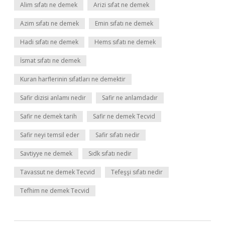
Alim sıfatı ne demek
Arizi sıfat ne demek
Azim sıfatı ne demek
Emin sıfatı ne demek
Hadi sıfatı ne demek
Hems sıfatı ne demek
İsmat sıfatı ne demek
Kuran harflerinin sıfatları ne demektir
Safir dizisi anlamı nedir
Safir ne anlamdadır
Safir ne demek tarih
Safir ne demek Tecvid
Safir neyi temsil eder
Safir sıfatı nedir
Savtiyye ne demek
Sıdk sıfatı nedir
Tavassut ne demek Tecvid
Tefeşşi sıfatı nedir
Tefhim ne demek Tecvid