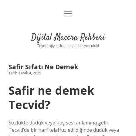
menüyü
Anasayfa
aç
Gizlilik Politikası
Dijital Macera Rehberi
Yasal Uyarı
Teknolojiyle dolu neşeli bir yolculuk!
Hakkımızda
Safir Sıfatı Ne Demek
Tarih: Ocak 4, 2025
Safir ne demek
Tecvid?
Sözlükte düdük veya kuş sesi anlamına gelir.
Tecvid’de bir harf telaffuz edildiğinde düdük veya