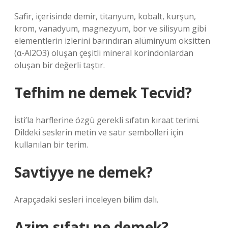
Safir, içerisinde demir, titanyum, kobalt, kurşun,
krom, vanadyum, magnezyum, bor ve silisyum gibi
elementlerin izlerini barındıran alüminyum oksitten
(α-Al2O3) oluşan çeşitli mineral korindonlardan
oluşan bir değerli taştır.
Tefhim ne demek Tecvid?
İsti’la harflerine özgü gerekli sıfatın kıraat terimi.
Dildeki seslerin metin ve satır sembolleri için
kullanılan bir terim.
Savtiyye ne demek?
Arapçadaki sesleri inceleyen bilim dalı.
Azim sıfatı ne demek?