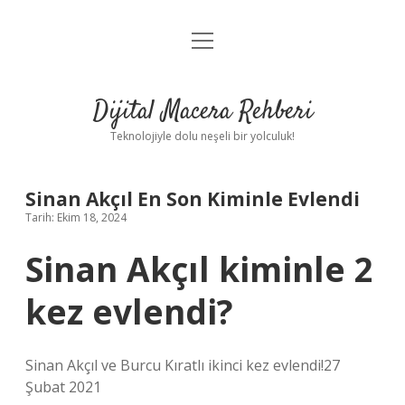
menüyü
Anasayfa
aç
Gizlilik Politikası
Dijital Macera Rehberi
Yasal Uyarı
Teknolojiyle dolu neşeli bir yolculuk!
Hakkımızda
Sinan Akçıl En Son Kiminle Evlendi
Tarih: Ekim 18, 2024
Sinan Akçıl kiminle 2
kez evlendi?
Sinan Akçıl ve Burcu Kıratlı ikinci kez evlendi!27
Şubat 2021