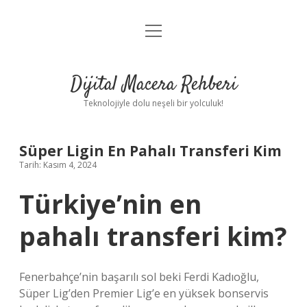
menüyü
Anasayfa
aç
Gizlilik Politikası
Dijital Macera Rehberi
Yasal Uyarı
Teknolojiyle dolu neşeli bir yolculuk!
Hakkımızda
Süper Ligin En Pahalı Transferi Kim
Tarih: Kasım 4, 2024
Türkiye’nin en
pahalı transferi kim?
Fenerbahçe’nin başarılı sol beki Ferdi Kadıoğlu,
Süper Lig’den Premier Lig’e en yüksek bonservis