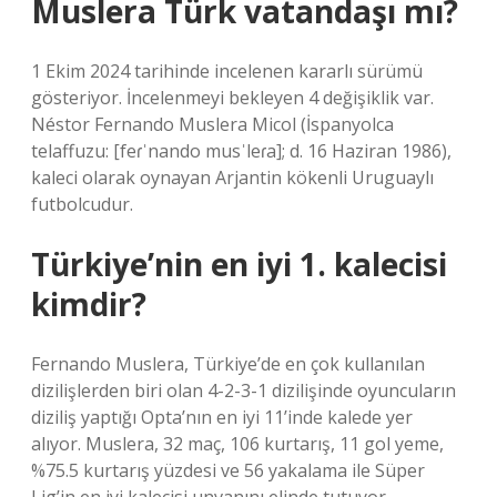
Muslera Türk vatandaşı mı?
1 Ekim 2024 tarihinde incelenen kararlı sürümü
gösteriyor. İncelenmeyi bekleyen 4 değişiklik var.
Néstor Fernando Muslera Micol (İspanyolca
telaffuzu: [feɾˈnando musˈleɾa]; d. 16 Haziran 1986),
kaleci olarak oynayan Arjantin kökenli Uruguaylı
futbolcudur.
Türkiye’nin en iyi 1. kalecisi
kimdir?
Fernando Muslera, Türkiye’de en çok kullanılan
dizilişlerden biri olan 4-2-3-1 dizilişinde oyuncuların
diziliş yaptığı Opta’nın en iyi 11’inde kalede yer
alıyor. Muslera, 32 maç, 106 kurtarış, 11 gol yeme,
%75.5 kurtarış yüzdesi ve 56 yakalama ile Süper