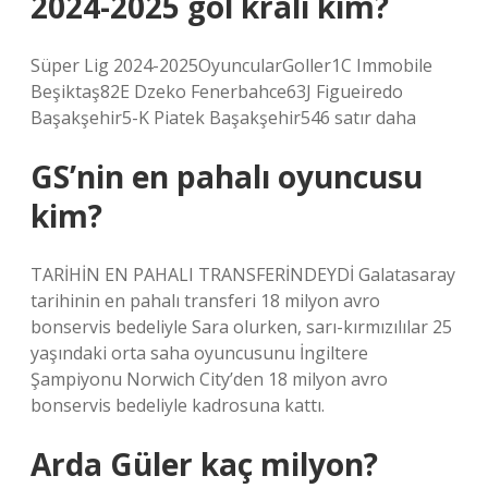
2024-2025 gol kralı kim?
Süper Lig 2024-2025OyuncularGoller1C Immobile
Beşiktaş82E Dzeko Fenerbahce63J Figueiredo
Başakşehir5-K Piatek Başakşehir546 satır daha
GS’nin en pahalı oyuncusu
kim?
TARİHİN EN PAHALI TRANSFERİNDEYDİ Galatasaray
tarihinin en pahalı transferi 18 milyon avro
bonservis bedeliyle Sara olurken, sarı-kırmızılılar 25
yaşındaki orta saha oyuncusunu İngiltere
Şampiyonu Norwich City’den 18 milyon avro
bonservis bedeliyle kadrosuna kattı.
Arda Güler kaç milyon?