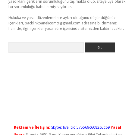
yazdıkları içeriklerin sorumluluğunu taşımakta olup, siteye üye olarak
bu sorumluluğu kabul etmiş sayılırlar.
Hukuka ve yasal düzenlemelere aykırı olduğunu düşündüğünüz
içerikleri,
backlinkpanelicomtr@gmail.com
adresine bildirmeniz
halinde, ilgili içerikler yasal süre içerisinde sitemizden kaldırılacaktır.
Arama
randoperabet yeni giriş
Reklam ve İletişim:
Skype: live:.cid.575569c608265c69
Yasal
Uyarı:
Sitemiz, 5651 Sayılı Kanun gereğince Bilgi Teknolojileri ve