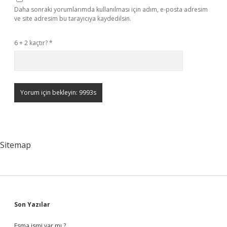
Daha sonraki yorumlarımda kullanılması için adım, e-posta adresim
ve site adresim bu tarayıcıya kaydedilsin.
6 + 2 kaçtır?
*
Sitemap
Sidebar
Son Yazılar
Esma ismi var mı ?