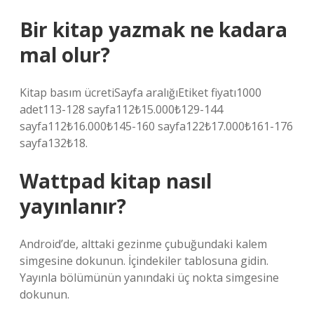
Bir kitap yazmak ne kadara
mal olur?
Kitap basım ücretiSayfa aralığıEtiket fiyatı1000
adet113-128 sayfa112₺15.000₺129-144
sayfa112₺16.000₺145-160 sayfa122₺17.000₺161-176
sayfa132₺18.
Wattpad kitap nasıl
yayınlanır?
Android’de, alttaki gezinme çubuğundaki kalem
simgesine dokunun. İçindekiler tablosuna gidin.
Yayınla bölümünün yanındaki üç nokta simgesine
dokunun.