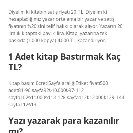
Diyelim ki kitabın satış fiyatı 20 TL. Diyelim ki
hesapladığımız yazar ortalama bir yazar ve satış
fiyatının %20’sini telif hakkı olarak alıyor. Yazarın 20
liralık kitaptaki payı 4 lira. Kitap, yazarına tek
baskıda (1.000 kopya) 4.000 TL kazandırıyor.
1 Adet kitap Bastırmak Kaç
TL?
Kitap basım ücretiSayfa aralığıEtiket fiyatı500
adet81-96 sayfa92₺10.000₺97-112
sayfa102₺11.000₺113-128 sayfa112₺12.000₺129-144
sayfa112₺13.
Yazı yazarak para kazanılır
mı?