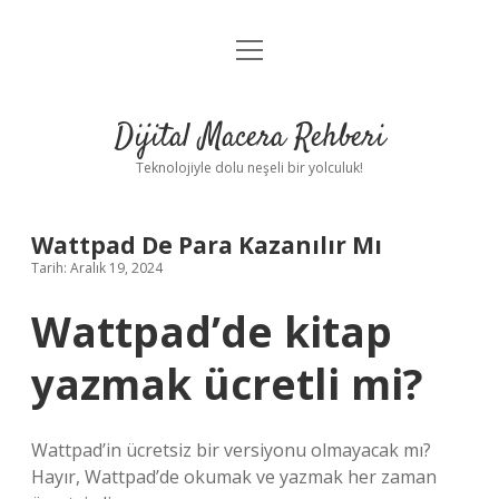
menüyü
Anasayfa
aç
Gizlilik Politikası
Dijital Macera Rehberi
Yasal Uyarı
Teknolojiyle dolu neşeli bir yolculuk!
Hakkımızda
Wattpad De Para Kazanılır Mı
Tarih: Aralık 19, 2024
Wattpad’de kitap
yazmak ücretli mi?
Wattpad’in ücretsiz bir versiyonu olmayacak mı?
Hayır, Wattpad’de okumak ve yazmak her zaman