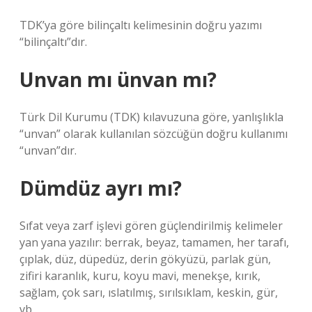
TDK’ya göre bilinçaltı kelimesinin doğru yazımı
“bilinçaltı”dır.
Unvan mı ünvan mı?
Türk Dil Kurumu (TDK) kılavuzuna göre, yanlışlıkla
“unvan” olarak kullanılan sözcüğün doğru kullanımı
“unvan”dır.
Dümdüz ayrı mı?
Sıfat veya zarf işlevi gören güçlendirilmiş kelimeler
yan yana yazılır: berrak, beyaz, tamamen, her tarafı,
çıplak, düz, düpedüz, derin gökyüzü, parlak gün,
zifiri karanlık, kuru, koyu mavi, menekşe, kırık,
sağlam, çok sarı, ıslatılmış, sırılsıklam, keskin, gür,
vb.