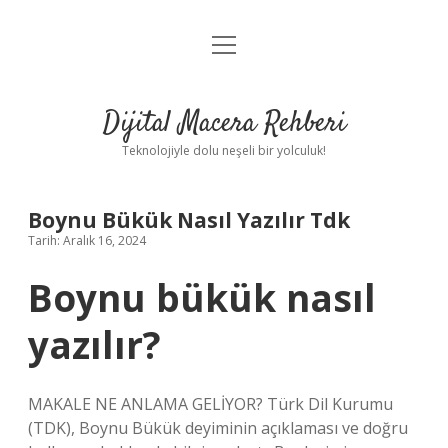
menüyü
Anasayfa
aç
Gizlilik Politikası
Dijital Macera Rehberi
Yasal Uyarı
Teknolojiyle dolu neşeli bir yolculuk!
Hakkımızda
Boynu Bükük Nasıl Yazılır Tdk
Tarih: Aralık 16, 2024
Boynu bükük nasıl
yazılır?
MAKALE NE ANLAMA GELİYOR? Türk Dil Kurumu
(TDK), Boynu Bükük deyiminin açıklaması ve doğru