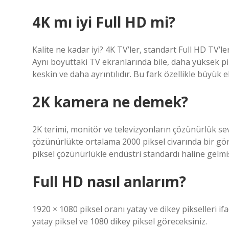
4K mı iyi Full HD mi?
Kalite ne kadar iyi? 4K TV’ler, standart Full HD TV’l
Aynı boyuttaki TV ekranlarında bile, daha yüksek p
keskin ve daha ayrıntılıdır. Bu fark özellikle büyük e
2K kamera ne demek?
2K terimi, monitör ve televizyonların çözünürlük sevi
çözünürlükte ortalama 2000 piksel civarında bir gör
piksel çözünürlükle endüstri standardı haline gelmiş
Full HD nasıl anlarım?
1920 × 1080 piksel oranı yatay ve dikey pikselleri i
yatay piksel ve 1080 dikey piksel göreceksiniz.