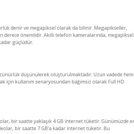
lük denir ve megapiksel olarak da bilinir. Megapikseller,
son derece önemlidir. Akıllı telefon kameralarında, megapiksel
kadar güçlüdür.
özünürlük düşünülerek oluşturulmaktadır. Uzun vadede hem
ak için kullanım senaryosundan bağımsız olarak Full HD
olar, bir saatte yaklaşık 4 GB internet tüketir. Günümüzde e
olar, bir saatte 7 GB’a kadar internet tüketir. Bu