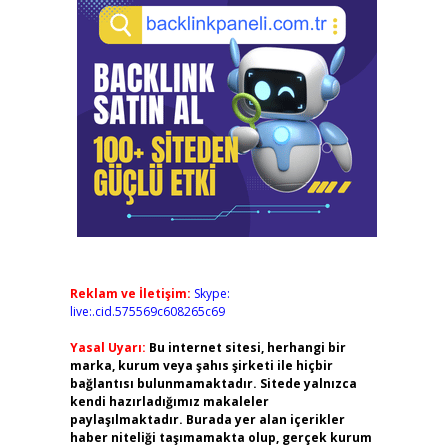
Reklam ve İletişim:
Skype:
live:.cid.575569c608265c69
Yasal Uyarı:
Bu internet sitesi, herhangi bir
marka, kurum veya şahıs şirketi ile hiçbir
bağlantısı bulunmamaktadır. Sitede yalnızca
kendi hazırladığımız makaleler
paylaşılmaktadır. Burada yer alan içerikler
haber niteliği taşımamakta olup, gerçek kurum