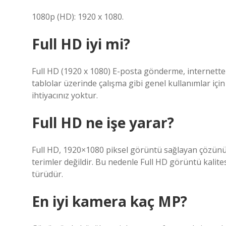
1080p (HD): 1920 x 1080.
Full HD iyi mi?
Full HD (1920 x 1080) E-posta gönderme, internett
tablolar üzerinde çalışma gibi genel kullanımlar iç
ihtiyacınız yoktur.
Full HD ne işe yarar?
Full HD, 1920×1080 piksel görüntü sağlayan çözünürl
terimler değildir. Bu nedenle Full HD görüntü kali
türüdür.
En iyi kamera kaç MP?