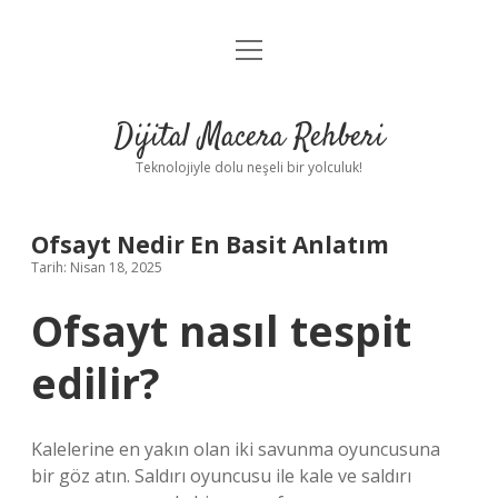
menüyü
Anasayfa
aç
Gizlilik Politikası
Dijital Macera Rehberi
Yasal Uyarı
Teknolojiyle dolu neşeli bir yolculuk!
Hakkımızda
Ofsayt Nedir En Basit Anlatım
Tarih: Nisan 18, 2025
Ofsayt nasıl tespit
edilir?
Kalelerine en yakın olan iki savunma oyuncusuna
bir göz atın. Saldırı oyuncusu ile kale ve saldırı