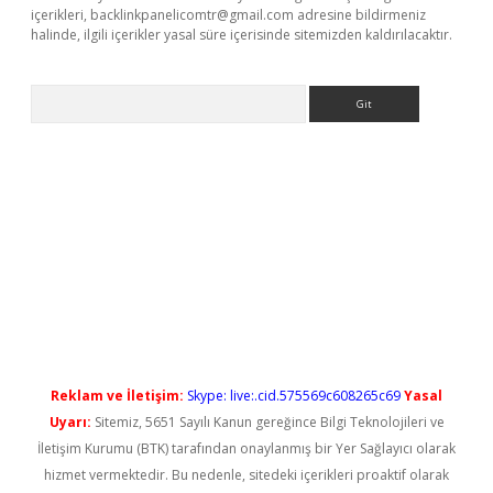
içerikleri,
backlinkpanelicomtr@gmail.com
adresine bildirmeniz
halinde, ilgili içerikler yasal süre içerisinde sitemizden kaldırılacaktır.
Arama
giriş
Reklam ve İletişim:
Skype: live:.cid.575569c608265c69
Yasal
Uyarı:
Sitemiz, 5651 Sayılı Kanun gereğince Bilgi Teknolojileri ve
İletişim Kurumu (BTK) tarafından onaylanmış bir Yer Sağlayıcı olarak
hizmet vermektedir. Bu nedenle, sitedeki içerikleri proaktif olarak